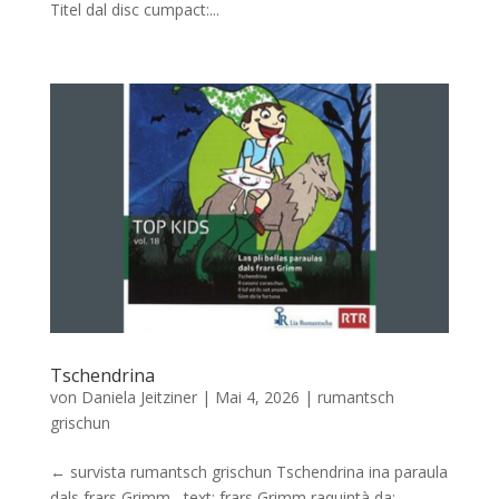
Titel dal disc cumpact:...
Tschendrina
von
Daniela Jeitziner
|
Mai 4, 2026
|
rumantsch
grischun
← survista rumantsch grischun Tschendrina ina paraula
dals frars Grimm text: frars Grimm raquintà da: