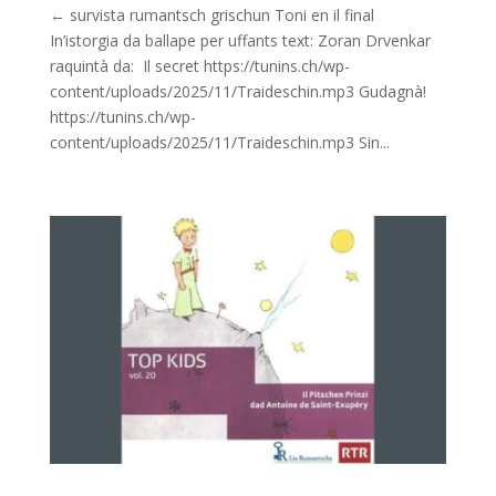
← survista rumantsch grischun Toni en il final
In’istorgia da ballape per uffants text: Zoran Drvenkar
raquintà da: Il secret https://tunins.ch/wp-
content/uploads/2025/11/Traideschin.mp3 Gudagnà!
https://tunins.ch/wp-
content/uploads/2025/11/Traideschin.mp3 Sin...