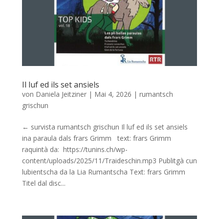
Il luf ed ils set ansiels
von
Daniela Jeitziner
|
Mai 4, 2026
|
rumantsch
grischun
← survista rumantsch grischun Il luf ed ils set ansiels
ina paraula dals frars Grimm text: frars Grimm
raquintà da: https://tunins.ch/wp-
content/uploads/2025/11/Traideschin.mp3 Publitgà cun
lubientscha da la Lia Rumantscha Text: frars Grimm
Titel dal disc...