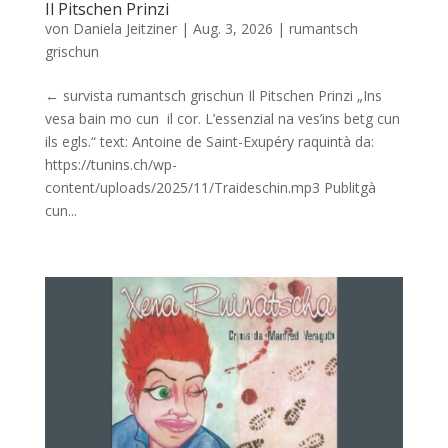
Il Pitschen Prinzi
von
Daniela Jeitziner
|
Aug. 3, 2026
|
rumantsch
grischun
← survista rumantsch grischun Il Pitschen Prinzi „Ins
vesa bain mo cun il cor. L’essenzial na ves’ins betg cun
ils egls.“ text: Antoine de Saint-Exupéry raquintà da:
https://tunins.ch/wp-
content/uploads/2025/11/Traideschin.mp3 Publitgà
cun...