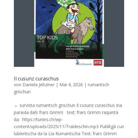
Il cusunz curaschus
von
Daniela Jeitziner
|
Mai 4, 2026
|
rumantsch
grischun
← survista rumantsch grischun Il cusunz curaschus ina
paraula dals frars Grimm text: frars Grimm raquintà
da: https://tunins.ch/wp-
content/uploads/2025/11/Traideschin.mp3 Publitgà cun
lubientscha da la Lia Rumantscha Text: frars Grimm