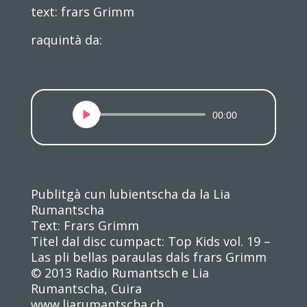
text: frars Grimm
raquintà da:
Audio-
00:00
Player
Publitgà cun lubientscha da la Lia
Rumantscha
Text: Frars Grimm
Titel dal disc cumpact: Top Kids vol. 19 –
Las pli bellas paraulas dals frars Grimm
© 2013 Radio Rumantsch e Lia
Rumantscha, Cuira
www.liarumantscha.ch