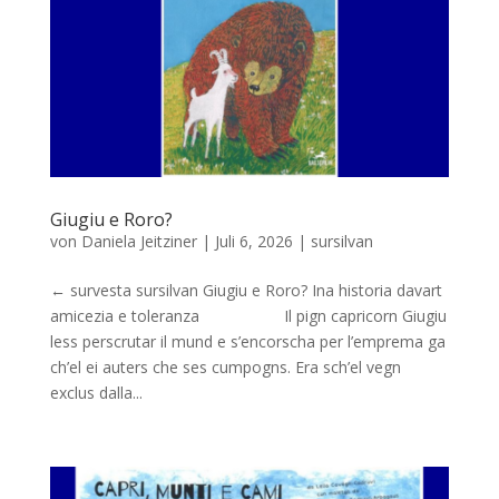
Giugiu e Roro?
von
Daniela Jeitziner
|
Juli 6, 2026
|
sursilvan
← survesta sursilvan Giugiu e Roro? Ina historia davart
amicezia e toleranza Il pign capricorn Giugiu
less perscrutar il mund e s’encorscha per l’emprema ga
ch’el ei auters che ses cumpogns. Era sch’el vegn
exclus dalla...