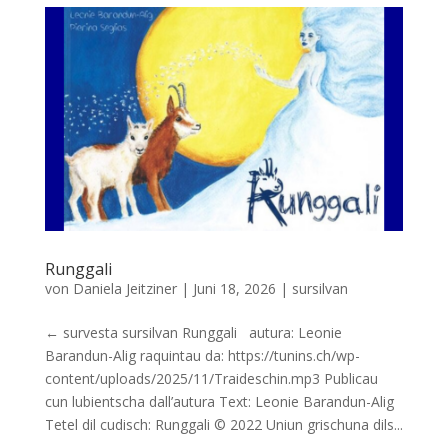
Runggali
von
Daniela Jeitziner
|
Juni 18, 2026
|
sursilvan
← survesta sursilvan Runggali autura: Leonie
Barandun-Alig raquintau da: https://tunins.ch/wp-
content/uploads/2025/11/Traideschin.mp3 Publicau
cun lubientscha dall’autura Text: Leonie Barandun-Alig
Tetel dil cudisch: Runggali © 2022 Uniun grischuna dils...