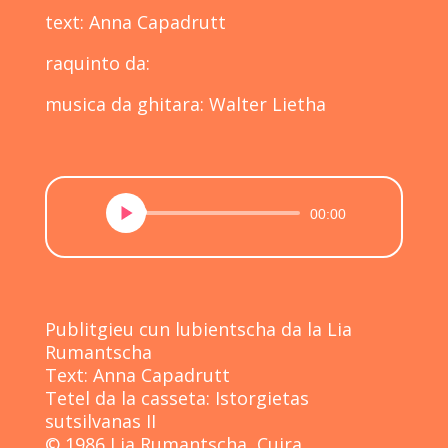
text: Anna Capadrutt
raquinto da:
musica da ghitara: Walter Lietha
Audio-
00:00
Player
Publitgieu cun lubientscha da la Lia
Rumantscha
Text: Anna Capadrutt
Tetel da la casseta: Istorgietas
sutsilvanas II
© 1986 Lia Rumantscha, Cuira