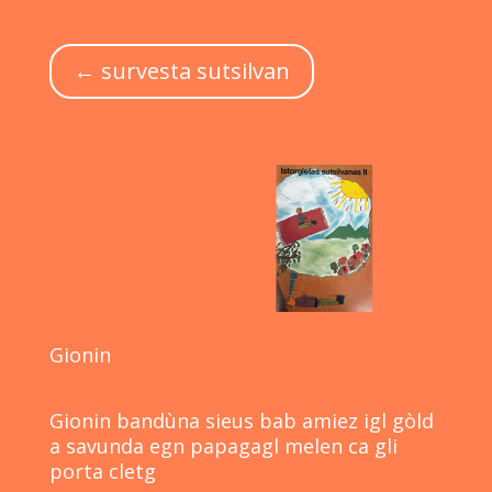
← survesta sutsilvan
Gionin
Gionin bandùna sieus bab amiez igl gòld
a savunda egn papagagl melen ca gli
porta cletg